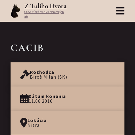
Z Tuliho Dvora
Chovateľská stanica Nemeckých
dôg
CACIB
Rozhodca
Biroš Milan (SK)
Dátum konania
11.06.2016
Lokácia
Nitra