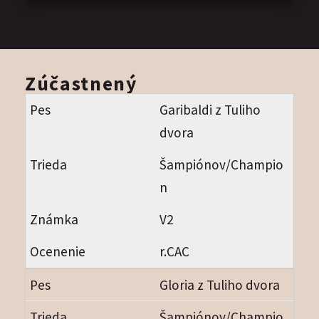
Zúčastnený
Garibaldi z Tuliho
dvora
Šampiónov/Champio
n
V2
r.CAC
Gloria z Tuliho dvora
Šampiónov/Champio