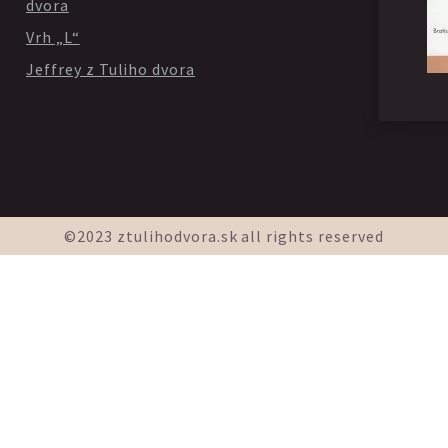
dvora
Vrh „L“
Jeffrey z Tuliho dvora
©2023 ztulihodvora.sk all rights reserved