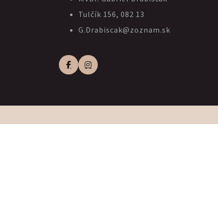
Tulčík 156, 082 13
G.Drabiscak@zoznam.sk