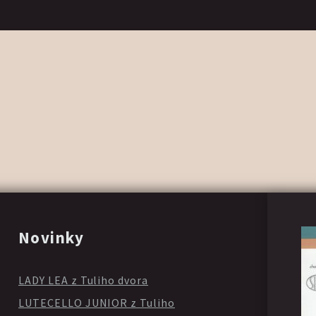
Novinky
LADY LEA z Tuliho dvora
LUTECELLO JUNIOR z Tuliho