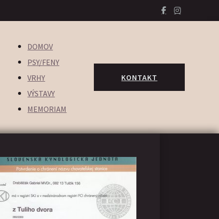
DOMOV
PSY/FENY
KONTAKT
VRHY
VÝSTAVY
MEMORIAM